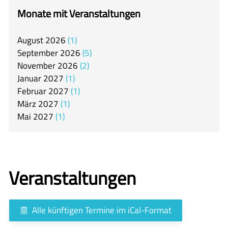
itslearning
Monate mit Veranstaltungen
Offener Ganztag
August
2026
1
Arbeitsgemeinschaften
September
2026
5
Mensa
November
2026
2
Januar
2027
1
Unsere Schulgemeinschaft
Februar
2027
1
Kontakt
März
2027
1
Mai
2027
1
🇬🇧
🇪🇸
Veranstaltungen
Alle künftigen Termine im iCal-Format