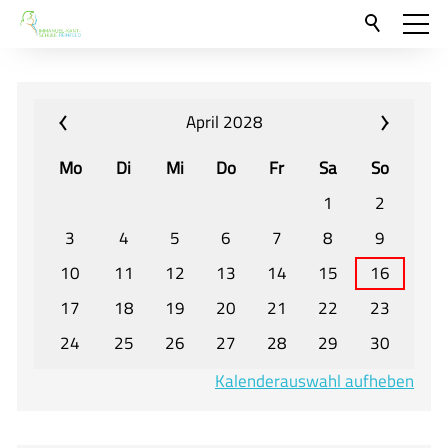
Aktuelles
Neu hier?
April 2028
Für Eltern und Schüler
Mo
Di
Mi
Do
Fr
Sa
So
Willkommen
1
2
Veranstaltungen und Termine
3
4
5
6
7
8
9
10
11
12
13
14
15
16
Unser Unterricht - Fachcurricula
17
18
19
20
21
22
23
Unsere Konzepte
24
25
26
27
28
29
30
Downloads
Kalenderauswahl aufheben
Unter-, Mittel und Oberstufe
Berufsorientierung