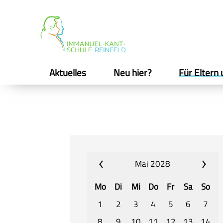
Aktuelles
Neu hier?
Für Eltern 
Mai 2028
Mo
Di
Mi
Do
Fr
Sa
So
1
2
3
4
5
6
7
8
9
10
11
12
13
14