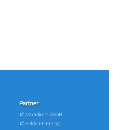
Partner
astradirect GmbH
Helden-Catering