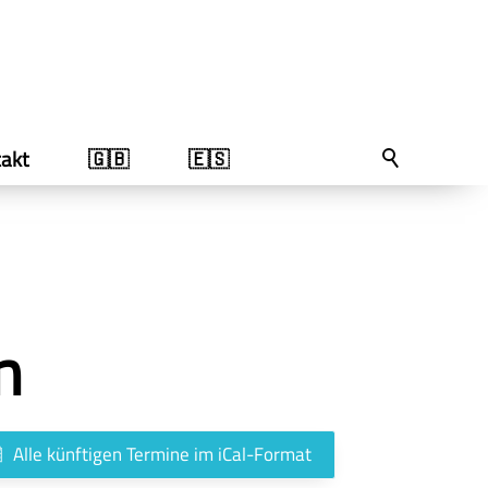
akt
🇬🇧
🇪🇸
n
Alle künftigen Termine im iCal-Format