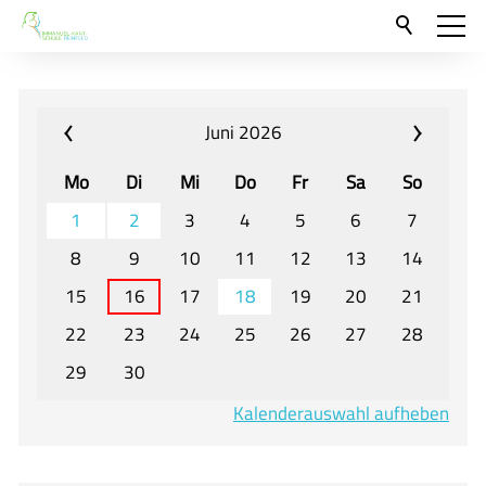
Aktuelles
Neu hier?
Juni 2026
Für Eltern und Schüler
Mo
Di
Mi
Do
Fr
Sa
So
Willkommen
1
2
3
4
5
6
7
Veranstaltungen und Termine
8
9
10
11
12
13
14
15
16
17
18
19
20
21
Unser Unterricht - Fachcurricula
22
23
24
25
26
27
28
Unsere Konzepte
29
30
Downloads
Kalenderauswahl aufheben
Unter-, Mittel und Oberstufe
Berufsorientierung