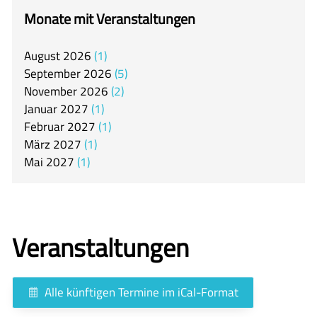
itslearning
Monate mit Veranstaltungen
Offener Ganztag
August
2026
1
Arbeitsgemeinschaften
September
2026
5
Mensa
November
2026
2
Januar
2027
1
Unsere Schulgemeinschaft
Februar
2027
1
Kontakt
März
2027
1
Mai
2027
1
🇬🇧
🇪🇸
Veranstaltungen
Alle künftigen Termine im iCal-Format