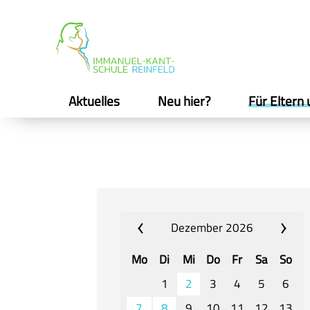
Aktuelles
Neu hier?
Für Eltern 
Dezember 2026
Mo
Di
Mi
Do
Fr
Sa
So
1
2
3
4
5
6
7
8
9
10
11
12
13