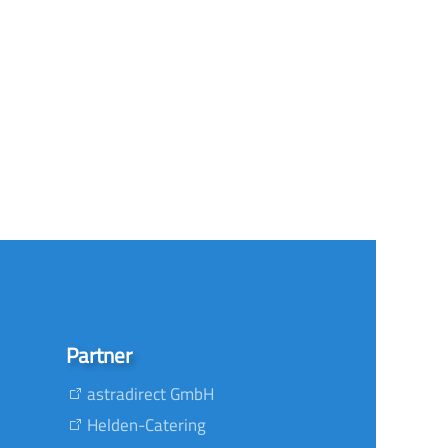
Partner
astradirect GmbH
Helden-Catering