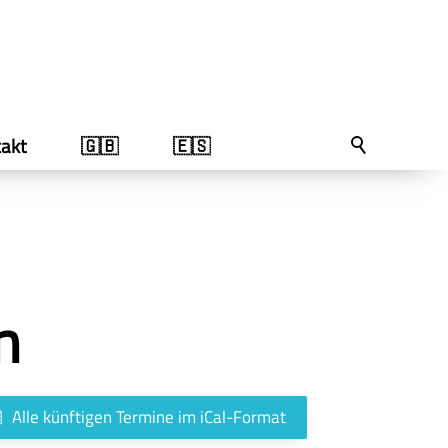
akt
🇬🇧
🇪🇸
n
Alle künftigen Termine im iCal-Format