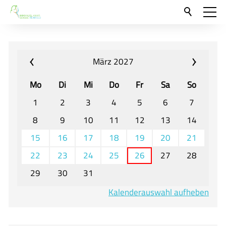
Aktuelles
Neu hier?
März 2027
Für Eltern und Schüler
Mo
Di
Mi
Do
Fr
Sa
So
Willkommen
1
2
3
4
5
6
7
Veranstaltungen und Termine
8
9
10
11
12
13
14
15
16
17
18
19
20
21
Unser Unterricht - Fachcurricula
22
23
24
25
26
27
28
Unsere Konzepte
29
30
31
Downloads
Kalenderauswahl aufheben
Unter-, Mittel und Oberstufe
Berufsorientierung