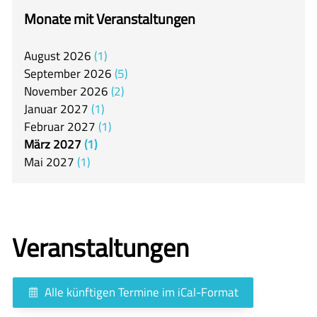
itslearning
Monate mit Veranstaltungen
Offener Ganztag
August
2026
1
Arbeitsgemeinschaften
September
2026
5
Mensa
November
2026
2
Januar
2027
1
Unsere Schulgemeinschaft
Februar
2027
1
Kontakt
März
2027
1
Mai
2027
1
🇬🇧
🇪🇸
Veranstaltungen
Alle künftigen Termine im iCal-Format