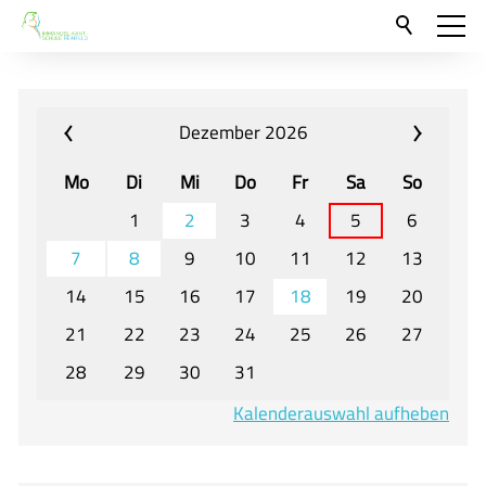
Aktuelles
Neu hier?
Dezember 2026
Für Eltern und Schüler
Mo
Di
Mi
Do
Fr
Sa
So
Willkommen
1
2
3
4
5
6
Veranstaltungen und Termine
7
8
9
10
11
12
13
14
15
16
17
18
19
20
Unser Unterricht - Fachcurricula
21
22
23
24
25
26
27
Unsere Konzepte
28
29
30
31
Downloads
Kalenderauswahl aufheben
Unter-, Mittel und Oberstufe
Berufsorientierung