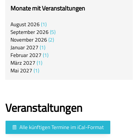
itslearning
Monate mit Veranstaltungen
Offener Ganztag
August
2026
1
Arbeitsgemeinschaften
September
2026
5
Mensa
November
2026
2
Januar
2027
1
Unsere Schulgemeinschaft
Februar
2027
1
Kontakt
März
2027
1
Mai
2027
1
🇬🇧
🇪🇸
Veranstaltungen
Alle künftigen Termine im iCal-Format