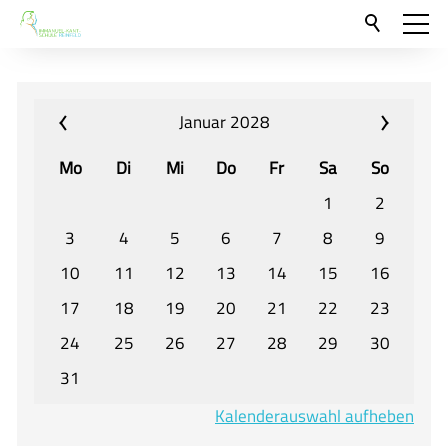
Aktuelles
Neu hier?
Januar 2028
Für Eltern und Schüler
Mo
Di
Mi
Do
Fr
Sa
So
Willkommen
1
2
Veranstaltungen und Termine
3
4
5
6
7
8
9
10
11
12
13
14
15
16
Unser Unterricht - Fachcurricula
17
18
19
20
21
22
23
Unsere Konzepte
24
25
26
27
28
29
30
Downloads
31
Unter-, Mittel und Oberstufe
Kalenderauswahl aufheben
Berufsorientierung