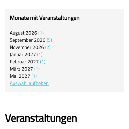
itslearning
Offener Ganztag
Monate mit Veranstaltungen
Arbeitsgemeinschaften
August
2026
1
Mensa
September
2026
5
Unsere Schulgemeinschaft
November
2026
2
Januar
2027
1
Kontakt
Februar
2027
1
März
2027
1
🇬🇧
Mai
2027
1
🇪🇸
Auswahl aufheben
Veranstaltungen