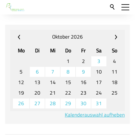
Aktuelles
Neu hier?
Oktober 2026
Für Eltern und Schüler
Mo
Di
Mi
Do
Fr
Sa
So
Willkommen
1
2
3
4
Veranstaltungen und Termine
5
6
7
8
9
10
11
12
13
14
15
16
17
18
Unser Unterricht - Fachcurricula
19
20
21
22
23
24
25
Unsere Konzepte
26
27
28
29
30
31
Downloads
Kalenderauswahl aufheben
Unter-, Mittel und Oberstufe
Berufsorientierung