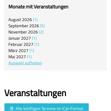
itslearning
Monate mit Veranstaltungen
Offener Ganztag
August
2026
1
Arbeitsgemeinschaften
September
2026
5
Mensa
November
2026
2
Januar
2027
1
Unsere Schulgemeinschaft
Februar
2027
1
Kontakt
März
2027
1
Mai
2027
1
🇬🇧
Auswahl aufheben
🇪🇸
Veranstaltungen
Alle künftigen Termine im iCal-Format