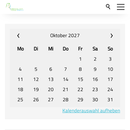
Aktuelles
Neu hier?
Oktober 2027
Für Eltern und Schüler
Mo
Di
Mi
Do
Fr
Sa
So
Willkommen
1
2
3
Veranstaltungen und Termine
4
5
6
7
8
9
10
11
12
13
14
15
16
17
Unser Unterricht - Fachcurricula
18
19
20
21
22
23
24
Unsere Konzepte
25
26
27
28
29
30
31
Downloads
Kalenderauswahl aufheben
Unter-, Mittel und Oberstufe
Berufsorientierung