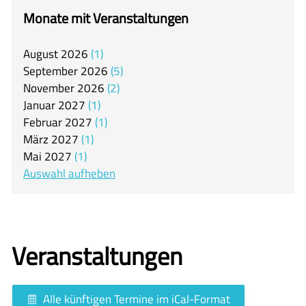
itslearning
Monate mit Veranstaltungen
Offener Ganztag
August
2026
1
Arbeitsgemeinschaften
September
2026
5
Mensa
November
2026
2
Januar
2027
1
Unsere Schulgemeinschaft
Februar
2027
1
Kontakt
März
2027
1
Mai
2027
1
🇬🇧
Auswahl aufheben
🇪🇸
Veranstaltungen
Alle künftigen Termine im iCal-Format