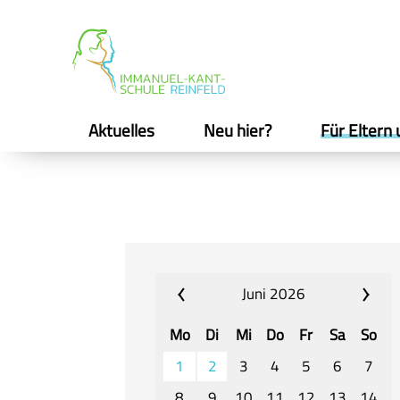
Aktuelles
Neu hier?
Für Eltern 
Juni 2026
Mo
Di
Mi
Do
Fr
Sa
So
1
2
3
4
5
6
7
8
9
10
11
12
13
14