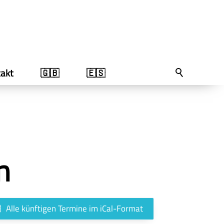
akt
🇬🇧
🇪🇸
n
Alle künftigen Termine im iCal-Format