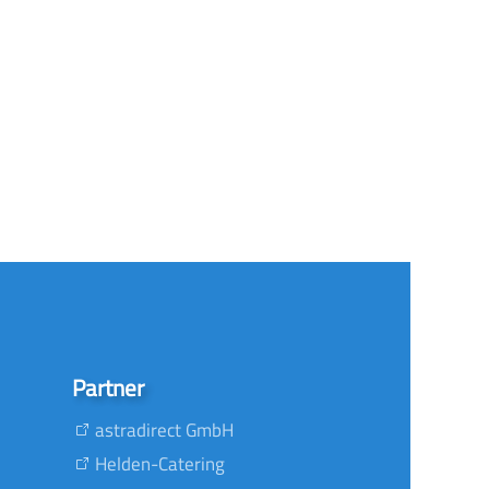
Partner
astradirect GmbH
Helden-Catering