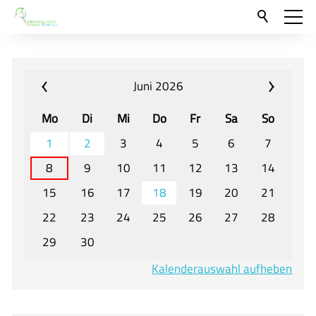
Aktuelles
Neu hier?
Juni 2026
Für Eltern und Schüler
Mo
Di
Mi
Do
Fr
Sa
So
Willkommen
1
2
3
4
5
6
7
Veranstaltungen und Termine
8
9
10
11
12
13
14
15
16
17
18
19
20
21
Unser Unterricht - Fachcurricula
22
23
24
25
26
27
28
Unsere Konzepte
29
30
Downloads
Kalenderauswahl aufheben
Unter-, Mittel und Oberstufe
Berufsorientierung