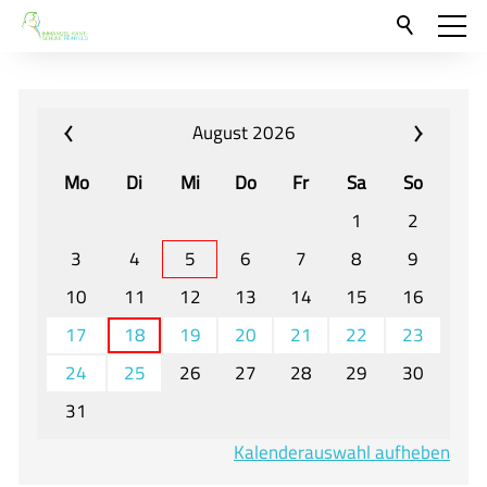
Aktuelles
Neu hier?
August 2026
Für Eltern und Schüler
Mo
Di
Mi
Do
Fr
Sa
So
Willkommen
1
2
Veranstaltungen und Termine
3
4
5
6
7
8
9
10
11
12
13
14
15
16
Unser Unterricht - Fachcurricula
17
18
19
20
21
22
23
Unsere Konzepte
24
25
26
27
28
29
30
Downloads
31
Unter-, Mittel und Oberstufe
Kalenderauswahl aufheben
Berufsorientierung