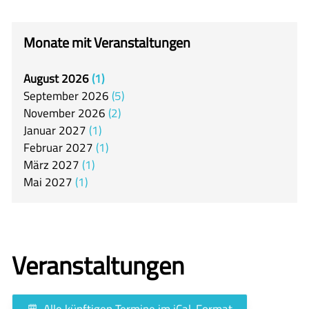
itslearning
Offener Ganztag
Monate mit Veranstaltungen
Arbeitsgemeinschaften
August
2026
1
Mensa
September
2026
5
Unsere Schulgemeinschaft
November
2026
2
Januar
2027
1
Kontakt
Februar
2027
1
März
2027
1
🇬🇧
Mai
2027
1
🇪🇸
Veranstaltungen
Alle künftigen Termine im iCal-Format