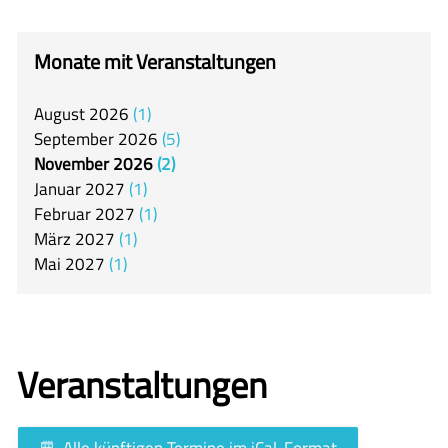
itslearning
Offener Ganztag
Monate mit Veranstaltungen
Arbeitsgemeinschaften
August
2026
1
Mensa
September
2026
5
Unsere Schulgemeinschaft
November
2026
2
Januar
2027
1
Kontakt
Februar
2027
1
März
2027
1
🇬🇧
Mai
2027
1
🇪🇸
Veranstaltungen
Alle künftigen Termine im iCal-Format