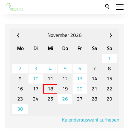
Aktuelles
Neu hier?
November 2026
Für Eltern und Schüler
Mo
Di
Mi
Do
Fr
Sa
So
Willkommen
1
Veranstaltungen und Termine
2
3
4
5
6
7
8
9
10
11
12
13
14
15
Unser Unterricht - Fachcurricula
16
17
18
19
20
21
22
Unsere Konzepte
23
24
25
26
27
28
29
Downloads
30
Unter-, Mittel und Oberstufe
Kalenderauswahl aufheben
Berufsorientierung