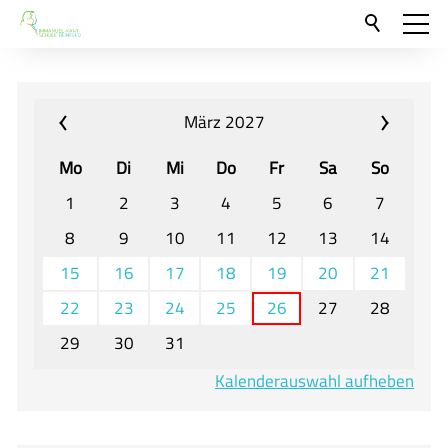
Aktuelles
Neu hier?
März 2027
Für Eltern und Schüler
Mo
Di
Mi
Do
Fr
Sa
So
Willkommen
1
2
3
4
5
6
7
Veranstaltungen und Termine
8
9
10
11
12
13
14
15
16
17
18
19
20
21
Unser Unterricht - Fachcurricula
22
23
24
25
26
27
28
Unsere Konzepte
29
30
31
Downloads
Kalenderauswahl aufheben
Unter-, Mittel und Oberstufe
Berufsorientierung