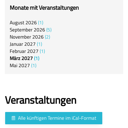
itslearning
Monate mit Veranstaltungen
Offener Ganztag
August
2026
1
Arbeitsgemeinschaften
September
2026
5
Mensa
November
2026
2
Januar
2027
1
Unsere Schulgemeinschaft
Februar
2027
1
Kontakt
März
2027
1
Mai
2027
1
🇬🇧
🇪🇸
Veranstaltungen
Alle künftigen Termine im iCal-Format