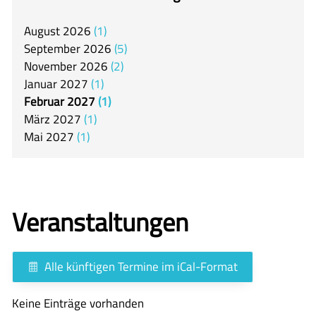
itslearning
August
2026
1
Offener Ganztag
September
2026
5
Arbeitsgemeinschaften
November
2026
2
Januar
2027
1
Mensa
Februar
2027
1
Unsere Schulgemeinschaft
März
2027
1
Mai
2027
1
Kontakt
🇬🇧
🇪🇸
Veranstaltungen
Alle künftigen Termine im iCal-Format
Keine Einträge vorhanden