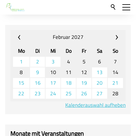
Aktuelles
Neu hier?
Februar 2027
Für Eltern und Schüler
Mo
Di
Mi
Do
Fr
Sa
So
Willkommen
1
2
3
4
5
6
7
Veranstaltungen und Termine
8
9
10
11
12
13
14
15
16
17
18
19
20
21
Unser Unterricht - Fachcurricula
22
23
24
25
26
27
28
Unsere Konzepte
Kalenderauswahl aufheben
Downloads
Unter-, Mittel und Oberstufe
Berufsorientierung
Monate mit Veranstaltungen