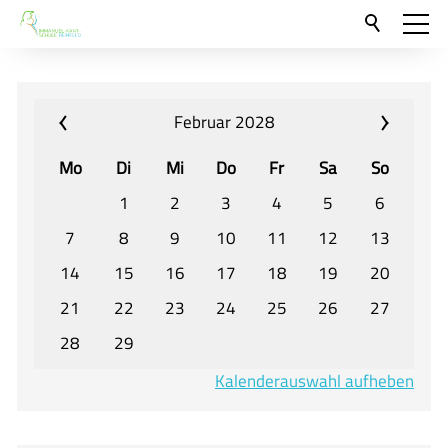
Aktuelles
Neu hier?
Februar 2028
Für Eltern und Schüler
Mo
Di
Mi
Do
Fr
Sa
So
Willkommen
1
2
3
4
5
6
Veranstaltungen und Termine
7
8
9
10
11
12
13
14
15
16
17
18
19
20
Unser Unterricht - Fachcurricula
21
22
23
24
25
26
27
Unsere Konzepte
28
29
Downloads
Kalenderauswahl aufheben
Unter-, Mittel und Oberstufe
Berufsorientierung