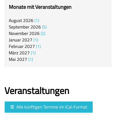
itslearning
Monate mit Veranstaltungen
Offener Ganztag
August
2026
1
Arbeitsgemeinschaften
September
2026
5
Mensa
November
2026
2
Januar
2027
1
Unsere Schulgemeinschaft
Februar
2027
1
Kontakt
März
2027
1
Mai
2027
1
🇬🇧
🇪🇸
Veranstaltungen
Alle künftigen Termine im iCal-Format