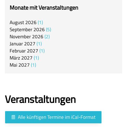
itslearning
Monate mit Veranstaltungen
Offener Ganztag
August
2026
1
Arbeitsgemeinschaften
September
2026
5
Mensa
November
2026
2
Januar
2027
1
Unsere Schulgemeinschaft
Februar
2027
1
Kontakt
März
2027
1
Mai
2027
1
🇬🇧
🇪🇸
Veranstaltungen
Alle künftigen Termine im iCal-Format