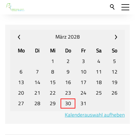
Aktuelles
Neu hier?
März 2028
Für Eltern und Schüler
Mo
Di
Mi
Do
Fr
Sa
So
Willkommen
1
2
3
4
5
Veranstaltungen und Termine
6
7
8
9
10
11
12
13
14
15
16
17
18
19
Unser Unterricht - Fachcurricula
20
21
22
23
24
25
26
Unsere Konzepte
27
28
29
30
31
Downloads
Kalenderauswahl aufheben
Unter-, Mittel und Oberstufe
Berufsorientierung