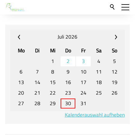
Aktuelles
Neu hier?
Juli 2026
Für Eltern und Schüler
Mo
Di
Mi
Do
Fr
Sa
So
Willkommen
1
2
3
4
5
Veranstaltungen und Termine
6
7
8
9
10
11
12
13
14
15
16
17
18
19
Unser Unterricht - Fachcurricula
20
21
22
23
24
25
26
Unsere Konzepte
27
28
29
30
31
Downloads
Kalenderauswahl aufheben
Unter-, Mittel und Oberstufe
Berufsorientierung