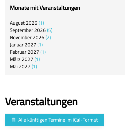
itslearning
Monate mit Veranstaltungen
Offener Ganztag
August
2026
1
Arbeitsgemeinschaften
September
2026
5
Mensa
November
2026
2
Januar
2027
1
Unsere Schulgemeinschaft
Februar
2027
1
Kontakt
März
2027
1
Mai
2027
1
🇬🇧
🇪🇸
Veranstaltungen
Alle künftigen Termine im iCal-Format