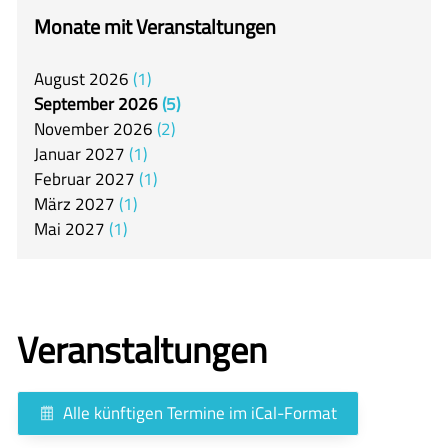
itslearning
Monate mit Veranstaltungen
Offener Ganztag
August
2026
1
Arbeitsgemeinschaften
September
2026
5
Mensa
November
2026
2
Januar
2027
1
Unsere Schulgemeinschaft
Februar
2027
1
Kontakt
März
2027
1
Mai
2027
1
🇬🇧
🇪🇸
Veranstaltungen
Alle künftigen Termine im iCal-Format