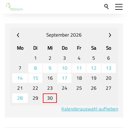
Aktuelles
Neu hier?
September 2026
Für Eltern und Schüler
Mo
Di
Mi
Do
Fr
Sa
So
Willkommen
1
2
3
4
5
6
Veranstaltungen und Termine
7
8
9
10
11
12
13
14
15
16
17
18
19
20
Unser Unterricht - Fachcurricula
21
22
23
24
25
26
27
Unsere Konzepte
28
29
30
Downloads
Kalenderauswahl aufheben
Unter-, Mittel und Oberstufe
Berufsorientierung