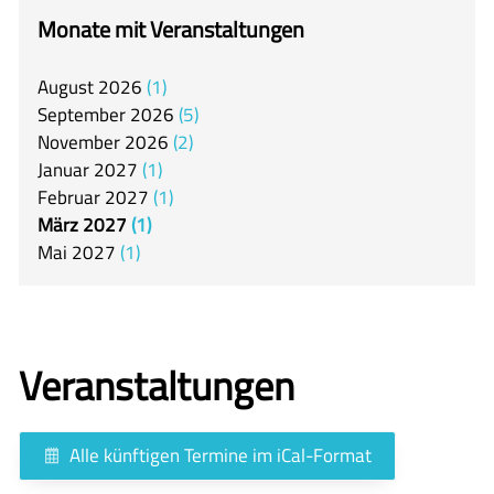
itslearning
Monate mit Veranstaltungen
Offener Ganztag
August
2026
1
Arbeitsgemeinschaften
September
2026
5
Mensa
November
2026
2
Januar
2027
1
Unsere Schulgemeinschaft
Februar
2027
1
Kontakt
März
2027
1
Mai
2027
1
🇬🇧
🇪🇸
Veranstaltungen
Alle künftigen Termine im iCal-Format