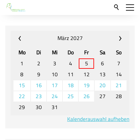
Aktuelles
Neu hier?
März 2027
Für Eltern und Schüler
Mo
Di
Mi
Do
Fr
Sa
So
Willkommen
1
2
3
4
5
6
7
Veranstaltungen und Termine
8
9
10
11
12
13
14
15
16
17
18
19
20
21
Unser Unterricht - Fachcurricula
22
23
24
25
26
27
28
Unsere Konzepte
29
30
31
Downloads
Kalenderauswahl aufheben
Unter-, Mittel und Oberstufe
Berufsorientierung