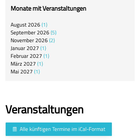
itslearning
Monate mit Veranstaltungen
Offener Ganztag
August
2026
1
Arbeitsgemeinschaften
September
2026
5
Mensa
November
2026
2
Januar
2027
1
Unsere Schulgemeinschaft
Februar
2027
1
Kontakt
März
2027
1
Mai
2027
1
🇬🇧
🇪🇸
Veranstaltungen
Alle künftigen Termine im iCal-Format