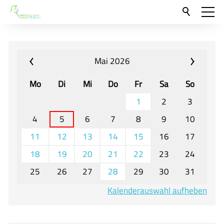
Aktuelles
Neu hier?
Mai 2026
Für Eltern und Schüler
Mo
Di
Mi
Do
Fr
Sa
So
Willkommen
1
2
3
Veranstaltungen und Termine
4
5
6
7
8
9
10
11
12
13
14
15
16
17
Unser Unterricht - Fachcurricula
18
19
20
21
22
23
24
Unsere Konzepte
25
26
27
28
29
30
31
Downloads
Kalenderauswahl aufheben
Unter-, Mittel und Oberstufe
Berufsorientierung