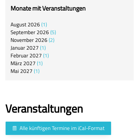
itslearning
Monate mit Veranstaltungen
Offener Ganztag
August
2026
1
Arbeitsgemeinschaften
September
2026
5
Mensa
November
2026
2
Januar
2027
1
Unsere Schulgemeinschaft
Februar
2027
1
Kontakt
März
2027
1
Mai
2027
1
🇬🇧
🇪🇸
Veranstaltungen
Alle künftigen Termine im iCal-Format