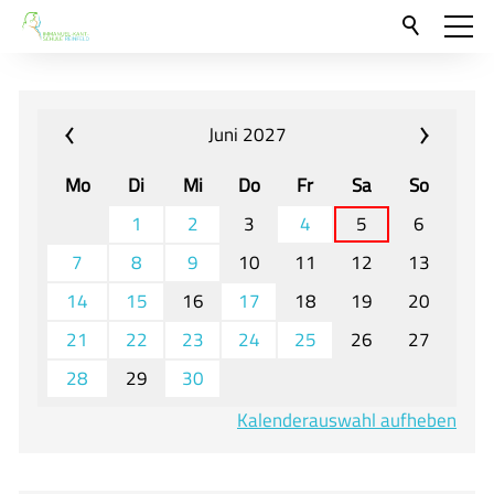
Aktuelles
Neu hier?
Juni 2027
Für Eltern und Schüler
Mo
Di
Mi
Do
Fr
Sa
So
Willkommen
1
2
3
4
5
6
Veranstaltungen und Termine
7
8
9
10
11
12
13
14
15
16
17
18
19
20
Unser Unterricht - Fachcurricula
21
22
23
24
25
26
27
Unsere Konzepte
28
29
30
Downloads
Kalenderauswahl aufheben
Unter-, Mittel und Oberstufe
Berufsorientierung