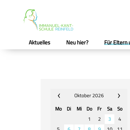
Aktuelles
Neu hier?
Für Eltern 
Oktober 2026
Mo
Di
Mi
Do
Fr
Sa
So
1
2
3
4
5
6
7
8
9
10
11