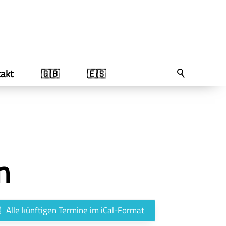
akt
🇬🇧
🇪🇸
n
Alle künftigen Termine im iCal-Format