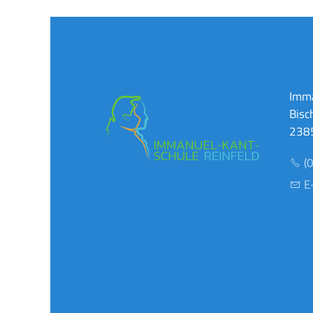
Imma
Bisc
2385
(
E