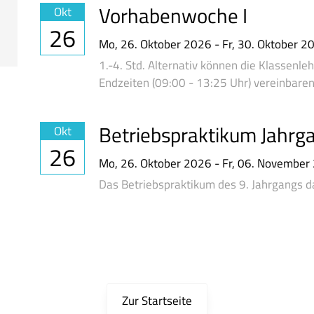
Vorhabenwoche I
Okt
26
Mo,
26. Oktober 2026
-
Fr,
30. Oktober 2
1.-4. Std. Alternativ können die Klassenl
Endzeiten (09:00 - 13:25 Uhr) vereinbaren
Betriebspraktikum Jahrg
Okt
26
Mo,
26. Oktober 2026
-
Fr,
06. November
Das Betriebspraktikum des 9. Jahrgangs 
Zur Startseite