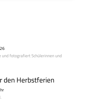
026
le und fotografiert Schülerinnen und
or den Herbstferien
hr
.