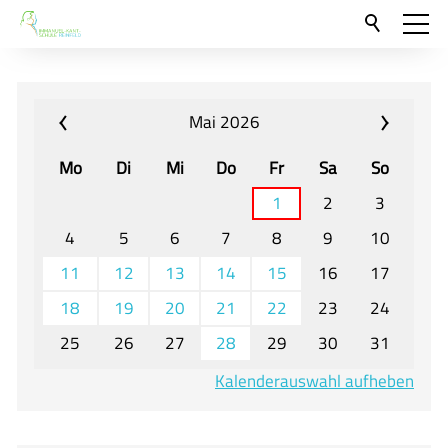
Aktuelles
Neu hier?
Mai 2026
Für Eltern und Schüler
Mo
Di
Mi
Do
Fr
Sa
So
Willkommen
1
2
3
Veranstaltungen und Termine
4
5
6
7
8
9
10
11
12
13
14
15
16
17
Unser Unterricht - Fachcurricula
18
19
20
21
22
23
24
Unsere Konzepte
25
26
27
28
29
30
31
Downloads
Kalenderauswahl aufheben
Unter-, Mittel und Oberstufe
Berufsorientierung