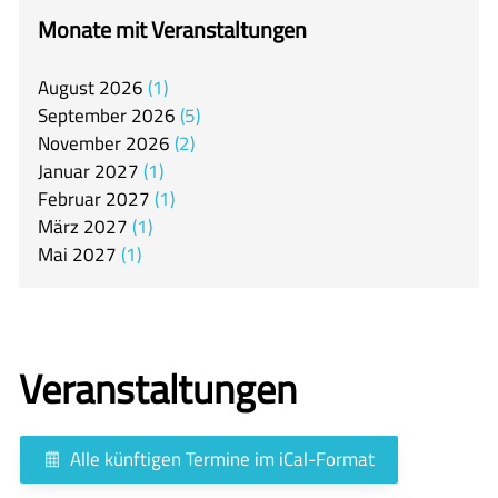
itslearning
Monate mit Veranstaltungen
Offener Ganztag
August
2026
1
Arbeitsgemeinschaften
September
2026
5
Mensa
November
2026
2
Januar
2027
1
Unsere Schulgemeinschaft
Februar
2027
1
Kontakt
März
2027
1
Mai
2027
1
🇬🇧
🇪🇸
Veranstaltungen
Alle künftigen Termine im iCal-Format