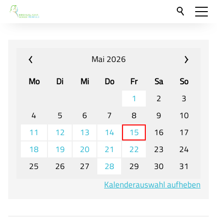
Aktuelles
Neu hier?
Mai 2026
Für Eltern und Schüler
Mo
Di
Mi
Do
Fr
Sa
So
Willkommen
1
2
3
Veranstaltungen und Termine
4
5
6
7
8
9
10
11
12
13
14
15
16
17
Unser Unterricht - Fachcurricula
18
19
20
21
22
23
24
Unsere Konzepte
25
26
27
28
29
30
31
Downloads
Kalenderauswahl aufheben
Unter-, Mittel und Oberstufe
Berufsorientierung