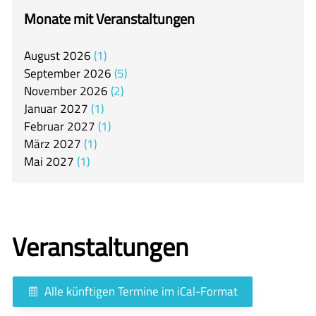
itslearning
Monate mit Veranstaltungen
Offener Ganztag
August
2026
1
Arbeitsgemeinschaften
September
2026
5
Mensa
November
2026
2
Januar
2027
1
Unsere Schulgemeinschaft
Februar
2027
1
Kontakt
März
2027
1
Mai
2027
1
🇬🇧
🇪🇸
Veranstaltungen
Alle künftigen Termine im iCal-Format