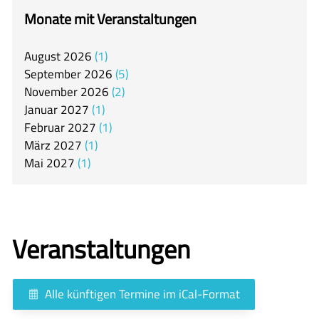
itslearning
Monate mit Veranstaltungen
Offener Ganztag
August
2026
1
Arbeitsgemeinschaften
September
2026
5
Mensa
November
2026
2
Januar
2027
1
Unsere Schulgemeinschaft
Februar
2027
1
Kontakt
März
2027
1
Mai
2027
1
🇬🇧
🇪🇸
Veranstaltungen
Alle künftigen Termine im iCal-Format