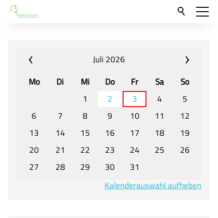
Aktuelles
Neu hier?
Juli 2026
Für Eltern und Schüler
Mo
Di
Mi
Do
Fr
Sa
So
Willkommen
1
2
3
4
5
Veranstaltungen und Termine
6
7
8
9
10
11
12
13
14
15
16
17
18
19
Unser Unterricht - Fachcurricula
20
21
22
23
24
25
26
Unsere Konzepte
27
28
29
30
31
Downloads
Kalenderauswahl aufheben
Unter-, Mittel und Oberstufe
Berufsorientierung