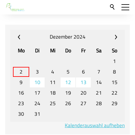
Aktuelles
Neu hier?
Dezember 2024
Für Eltern und Schüler
Mo
Di
Mi
Do
Fr
Sa
So
Willkommen
1
Veranstaltungen und Termine
2
3
4
5
6
7
8
9
10
11
12
13
14
15
Unser Unterricht - Fachcurricula
16
17
18
19
20
21
22
Unsere Konzepte
23
24
25
26
27
28
29
Downloads
30
31
Unter-, Mittel und Oberstufe
Kalenderauswahl aufheben
Berufsorientierung