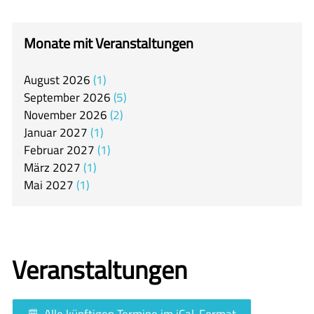
itslearning
Offener Ganztag
Monate mit Veranstaltungen
Arbeitsgemeinschaften
August
2026
1
Mensa
September
2026
5
Unsere Schulgemeinschaft
November
2026
2
Januar
2027
1
Kontakt
Februar
2027
1
März
2027
1
🇬🇧
Mai
2027
1
🇪🇸
Veranstaltungen
Alle künftigen Termine im iCal-Format