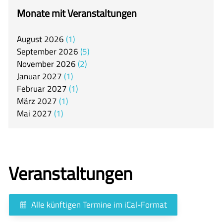
itslearning
Monate mit Veranstaltungen
Offener Ganztag
August
2026
1
Arbeitsgemeinschaften
September
2026
5
Mensa
November
2026
2
Januar
2027
1
Unsere Schulgemeinschaft
Februar
2027
1
Kontakt
März
2027
1
Mai
2027
1
🇬🇧
🇪🇸
Veranstaltungen
Alle künftigen Termine im iCal-Format