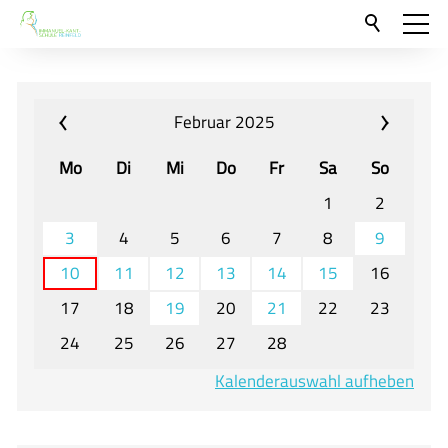
Aktuelles
Neu hier?
Februar 2025
Für Eltern und Schüler
Mo
Di
Mi
Do
Fr
Sa
So
Willkommen
1
2
Veranstaltungen und Termine
3
4
5
6
7
8
9
10
11
12
13
14
15
16
Unser Unterricht - Fachcurricula
17
18
19
20
21
22
23
Unsere Konzepte
24
25
26
27
28
Downloads
Kalenderauswahl aufheben
Unter-, Mittel und Oberstufe
Berufsorientierung