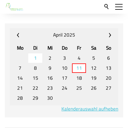
Aktuelles
Neu hier?
April 2025
Für Eltern und Schüler
Mo
Di
Mi
Do
Fr
Sa
So
Willkommen
1
2
3
4
5
6
Veranstaltungen und Termine
7
8
9
10
11
12
13
14
15
16
17
18
19
20
Unser Unterricht - Fachcurricula
21
22
23
24
25
26
27
Unsere Konzepte
28
29
30
Downloads
Kalenderauswahl aufheben
Unter-, Mittel und Oberstufe
Berufsorientierung