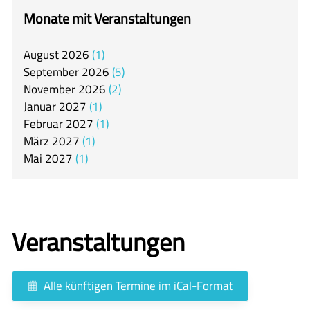
itslearning
Monate mit Veranstaltungen
Offener Ganztag
August
2026
1
Arbeitsgemeinschaften
September
2026
5
Mensa
November
2026
2
Januar
2027
1
Unsere Schulgemeinschaft
Februar
2027
1
Kontakt
März
2027
1
Mai
2027
1
🇬🇧
🇪🇸
Veranstaltungen
Alle künftigen Termine im iCal-Format