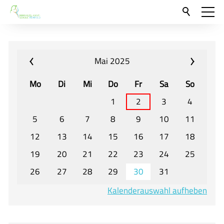
Aktuelles
Neu hier?
Mai 2025
Für Eltern und Schüler
Mo
Di
Mi
Do
Fr
Sa
So
Willkommen
1
2
3
4
Veranstaltungen und Termine
5
6
7
8
9
10
11
12
13
14
15
16
17
18
Unser Unterricht - Fachcurricula
19
20
21
22
23
24
25
Unsere Konzepte
26
27
28
29
30
31
Downloads
Kalenderauswahl aufheben
Unter-, Mittel und Oberstufe
Berufsorientierung