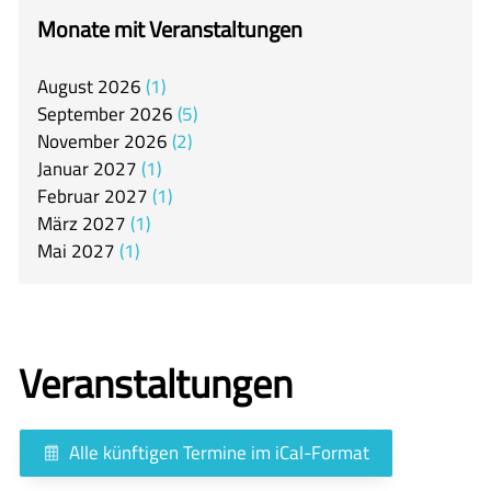
itslearning
Monate mit Veranstaltungen
Offener Ganztag
August
2026
1
Arbeitsgemeinschaften
September
2026
5
Mensa
November
2026
2
Januar
2027
1
Unsere Schulgemeinschaft
Februar
2027
1
Kontakt
März
2027
1
Mai
2027
1
🇬🇧
🇪🇸
Veranstaltungen
Alle künftigen Termine im iCal-Format