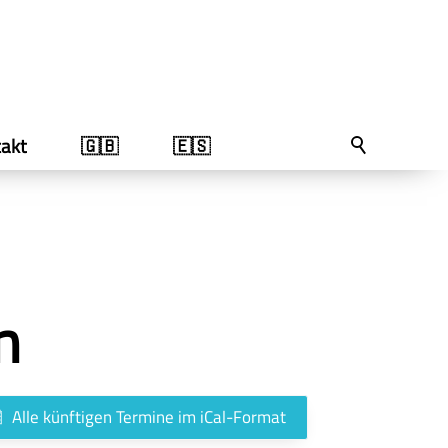
akt
🇬🇧
🇪🇸
n
Alle künftigen Termine im iCal-Format