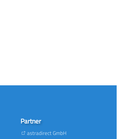
Partner
astradirect GmbH