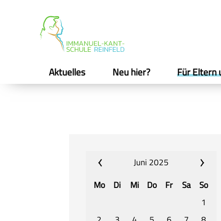
Aktuelles
Neu hier?
Für Eltern 
Juni 2025
Mo
Di
Mi
Do
Fr
Sa
So
1
2
3
4
5
6
7
8