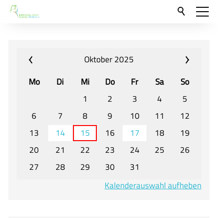
Aktuelles
Neu hier?
Oktober 2025
Für Eltern und Schüler
Mo
Di
Mi
Do
Fr
Sa
So
Willkommen
1
2
3
4
5
Veranstaltungen und Termine
6
7
8
9
10
11
12
13
14
15
16
17
18
19
Unser Unterricht - Fachcurricula
20
21
22
23
24
25
26
Unsere Konzepte
27
28
29
30
31
Downloads
Kalenderauswahl aufheben
Unter-, Mittel und Oberstufe
Berufsorientierung