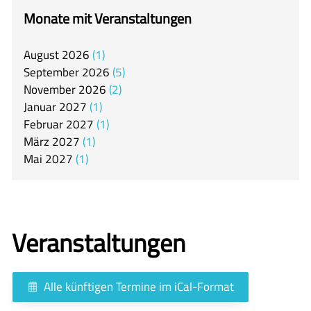
itslearning
Monate mit Veranstaltungen
Offener Ganztag
August
2026
1
Arbeitsgemeinschaften
September
2026
5
Mensa
November
2026
2
Januar
2027
1
Unsere Schulgemeinschaft
Februar
2027
1
Kontakt
März
2027
1
Mai
2027
1
🇬🇧
🇪🇸
Veranstaltungen
Alle künftigen Termine im iCal-Format