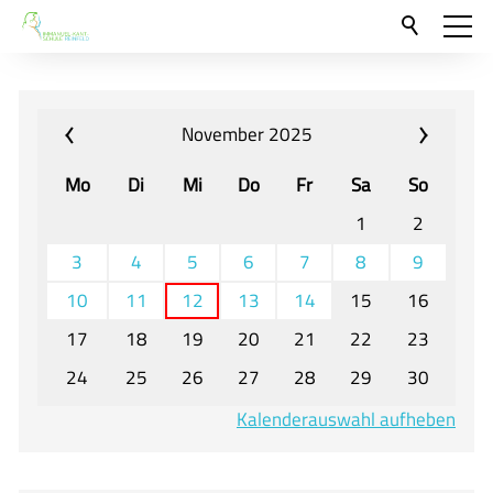
Aktuelles
Neu hier?
November 2025
Für Eltern und Schüler
Mo
Di
Mi
Do
Fr
Sa
So
Willkommen
1
2
Veranstaltungen und Termine
3
4
5
6
7
8
9
10
11
12
13
14
15
16
Unser Unterricht - Fachcurricula
17
18
19
20
21
22
23
Unsere Konzepte
24
25
26
27
28
29
30
Downloads
Kalenderauswahl aufheben
Unter-, Mittel und Oberstufe
Berufsorientierung