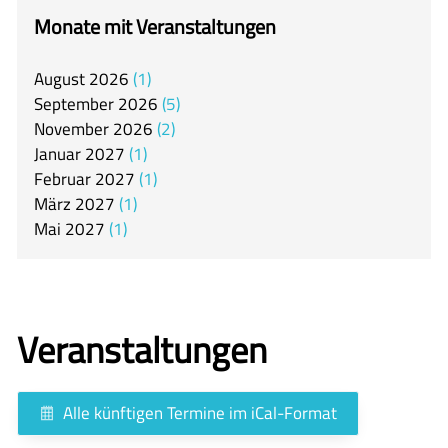
itslearning
Monate mit Veranstaltungen
Offener Ganztag
August
2026
1
Arbeitsgemeinschaften
September
2026
5
Mensa
November
2026
2
Januar
2027
1
Unsere Schulgemeinschaft
Februar
2027
1
Kontakt
März
2027
1
Mai
2027
1
🇬🇧
🇪🇸
Veranstaltungen
Alle künftigen Termine im iCal-Format