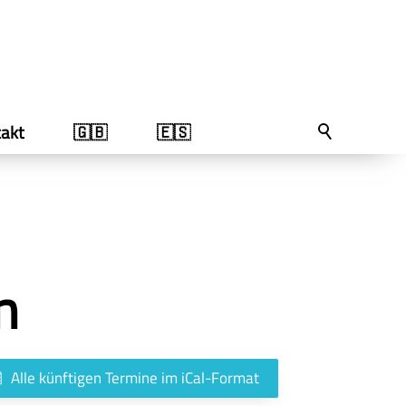
akt
🇬🇧
🇪🇸
n
Alle künftigen Termine im iCal-Format