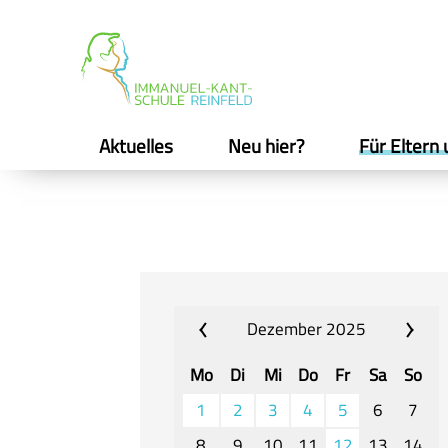
Aktuelles
Neu hier?
Für Eltern 
Dezember 2025
Mo
Di
Mi
Do
Fr
Sa
So
1
2
3
4
5
6
7
8
9
10
11
12
13
14