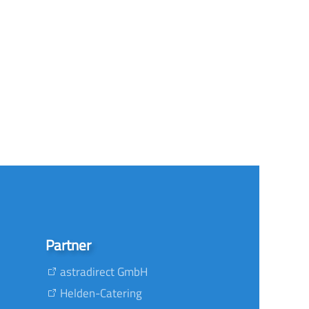
Partner
astradirect GmbH
Helden-Catering