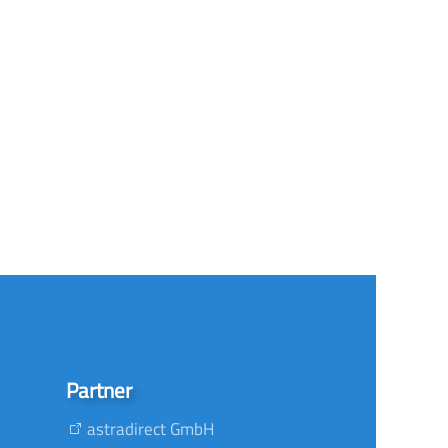
Partner
astradirect GmbH