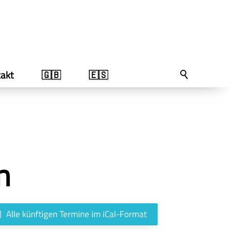
akt
🇬🇧
🇪🇸
n
Alle künftigen Termine im iCal-Format