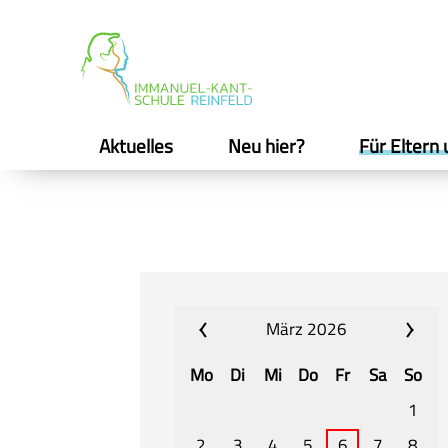
Aktuelles
Neu hier?
Für Eltern 
März 2026
Mo
Di
Mi
Do
Fr
Sa
So
1
2
3
4
5
6
7
8