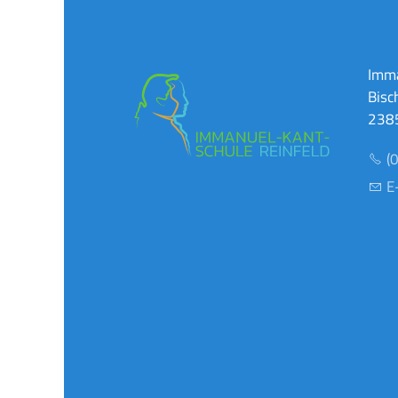
Imma
Bisc
2385
(
E