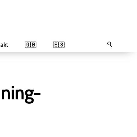
akt
🇬🇧
🇪🇸
nning-