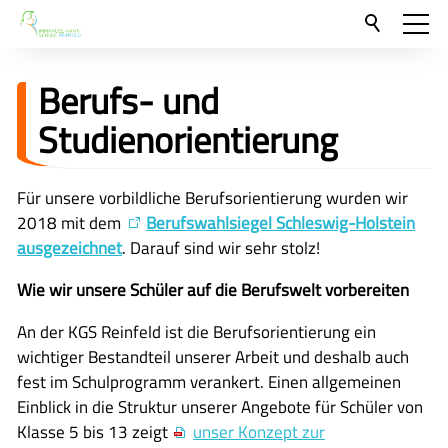
Aktuelles
Berufs- und
Neu hier?
Studienorientierung
Für Eltern und Schüler
Für unsere vorbildliche Berufsorientierung wurden wir
Willkommen
2018 mit dem
Berufswahlsiegel Schleswig-Holstein
Veranstaltungen und Termine
ausgezeichnet
. Darauf sind wir sehr stolz!
Unser Unterricht - Fachcurricula
Wie wir unsere Schüler auf die Berufswelt vorbereiten
Unsere Konzepte
An der KGS Reinfeld ist die Berufsorientierung ein
Downloads
wichtiger Bestandteil unserer Arbeit und deshalb auch
fest im Schulprogramm verankert. Einen allgemeinen
Unter-, Mittel und Oberstufe
Einblick in die Struktur unserer Angebote für Schüler von
Berufsorientierung
Klasse 5 bis 13 zeigt
unser Konzept zur