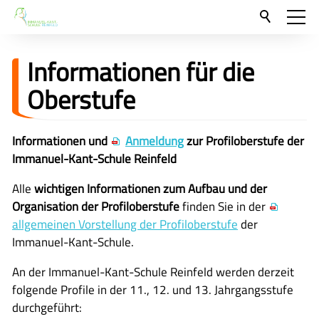
Aktuelles
Informationen für die
Neu hier?
Oberstufe
Willkommen
Unsere Leitsätze
Informationen und
Anmeldung
zur Profiloberstufe der
Immanuel-Kant-Schule Reinfeld
Schwerpunkte
Alle
wichtigen Informationen zum Aufbau und der
Unsere Auszeichnungen
Organisation der Profiloberstufe
finden Sie in der
Informationen für Grundschüler
allgemeinen Vorstellung der Profiloberstufe
der
Immanuel-Kant-Schule.
Informationen für die Oberstufe
Lernen an der KGS
An der Immanuel-Kant-Schule Reinfeld werden derzeit
folgende Profile in der 11., 12. und 13. Jahrgangsstufe
Für Eltern und Schüler
durchgeführt: