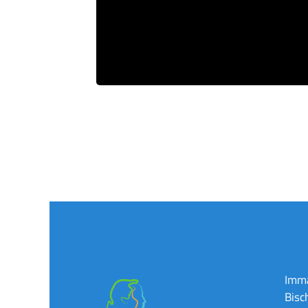
Imma
Bisc