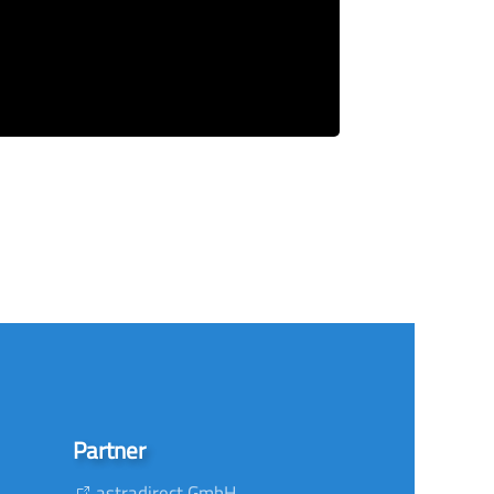
Partner
astradirect GmbH