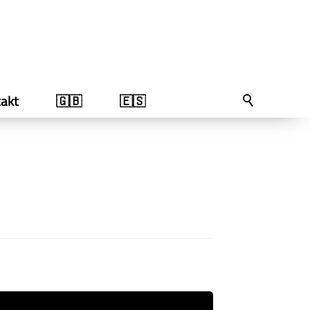
akt
🇬🇧
🇪🇸