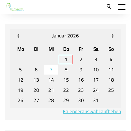
Aktuelles
Neu hier?
Januar 2026
Für Eltern und Schüler
Mo
Di
Mi
Do
Fr
Sa
So
Willkommen
1
2
3
4
Veranstaltungen und Termine
5
6
7
8
9
10
11
12
13
14
15
16
17
18
Unser Unterricht - Fachcurricula
19
20
21
22
23
24
25
Unsere Konzepte
26
27
28
29
30
31
Downloads
Kalenderauswahl aufheben
Unter-, Mittel und Oberstufe
Berufsorientierung