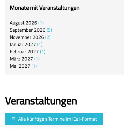
itslearning
Monate mit Veranstaltungen
Offener Ganztag
August
2026
1
Arbeitsgemeinschaften
September
2026
5
Mensa
November
2026
2
Januar
2027
1
Unsere Schulgemeinschaft
Februar
2027
1
Kontakt
März
2027
1
Mai
2027
1
🇬🇧
🇪🇸
Veranstaltungen
Alle künftigen Termine im iCal-Format