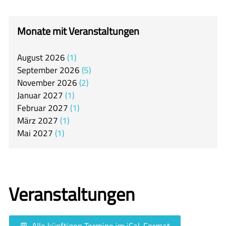
itslearning
Offener Ganztag
Monate mit Veranstaltungen
Arbeitsgemeinschaften
August
2026
1
Mensa
September
2026
5
Unsere Schulgemeinschaft
November
2026
2
Januar
2027
1
Kontakt
Februar
2027
1
März
2027
1
🇬🇧
Mai
2027
1
🇪🇸
Veranstaltungen
Alle künftigen Termine im iCal-Format