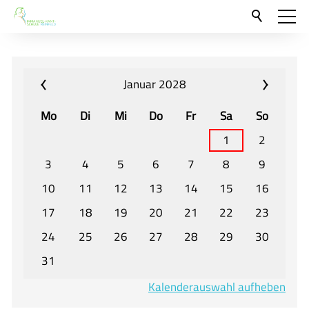
Aktuelles
Neu hier?
Januar 2028
Für Eltern und Schüler
Mo
Di
Mi
Do
Fr
Sa
So
Willkommen
1
2
Veranstaltungen und Termine
3
4
5
6
7
8
9
10
11
12
13
14
15
16
Unser Unterricht - Fachcurricula
17
18
19
20
21
22
23
Unsere Konzepte
24
25
26
27
28
29
30
Downloads
31
Unter-, Mittel und Oberstufe
Kalenderauswahl aufheben
Berufsorientierung