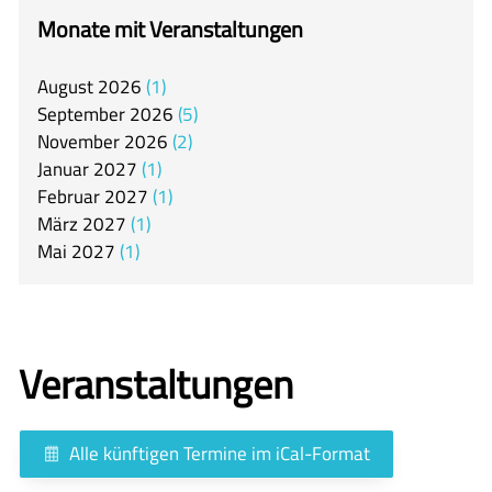
itslearning
Monate mit Veranstaltungen
Offener Ganztag
August
2026
1
Arbeitsgemeinschaften
September
2026
5
Mensa
November
2026
2
Januar
2027
1
Unsere Schulgemeinschaft
Februar
2027
1
Kontakt
März
2027
1
Mai
2027
1
🇬🇧
🇪🇸
Veranstaltungen
Alle künftigen Termine im iCal-Format