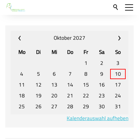
Aktuelles
Neu hier?
Oktober 2027
Für Eltern und Schüler
Mo
Di
Mi
Do
Fr
Sa
So
Willkommen
1
2
3
Veranstaltungen und Termine
4
5
6
7
8
9
10
11
12
13
14
15
16
17
Unser Unterricht - Fachcurricula
18
19
20
21
22
23
24
Unsere Konzepte
25
26
27
28
29
30
31
Downloads
Kalenderauswahl aufheben
Unter-, Mittel und Oberstufe
Berufsorientierung