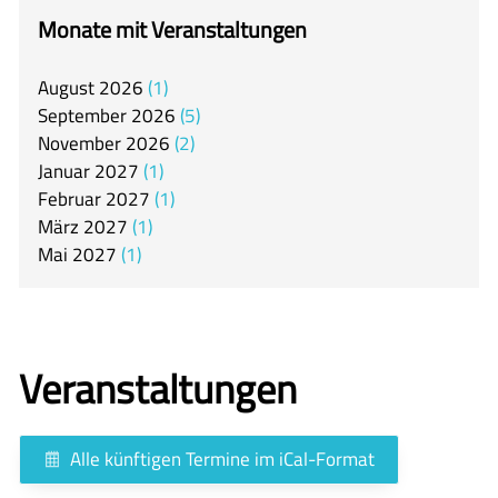
itslearning
Monate mit Veranstaltungen
Offener Ganztag
August
2026
1
Arbeitsgemeinschaften
September
2026
5
Mensa
November
2026
2
Januar
2027
1
Unsere Schulgemeinschaft
Februar
2027
1
Kontakt
März
2027
1
Mai
2027
1
🇬🇧
🇪🇸
Veranstaltungen
Alle künftigen Termine im iCal-Format