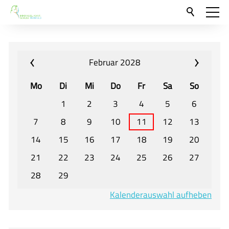
Aktuelles
Neu hier?
Februar 2028
Für Eltern und Schüler
Mo
Di
Mi
Do
Fr
Sa
So
Willkommen
1
2
3
4
5
6
Veranstaltungen und Termine
7
8
9
10
11
12
13
14
15
16
17
18
19
20
Unser Unterricht - Fachcurricula
21
22
23
24
25
26
27
Unsere Konzepte
28
29
Downloads
Kalenderauswahl aufheben
Unter-, Mittel und Oberstufe
Berufsorientierung