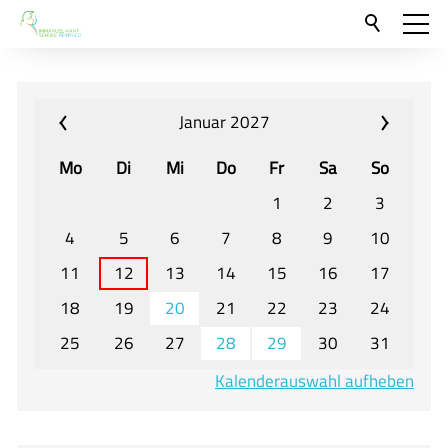
Aktuelles
Neu hier?
Januar 2027
Für Eltern und Schüler
Mo
Di
Mi
Do
Fr
Sa
So
Willkommen
1
2
3
Veranstaltungen und Termine
4
5
6
7
8
9
10
11
12
13
14
15
16
17
Unser Unterricht - Fachcurricula
18
19
20
21
22
23
24
Unsere Konzepte
25
26
27
28
29
30
31
Downloads
Kalenderauswahl aufheben
Unter-, Mittel und Oberstufe
Berufsorientierung