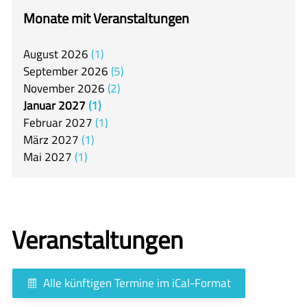
itslearning
Monate mit Veranstaltungen
Offener Ganztag
August
2026
1
Arbeitsgemeinschaften
September
2026
5
Mensa
November
2026
2
Januar
2027
1
Unsere Schulgemeinschaft
Februar
2027
1
Kontakt
März
2027
1
Mai
2027
1
🇬🇧
🇪🇸
Veranstaltungen
Alle künftigen Termine im iCal-Format