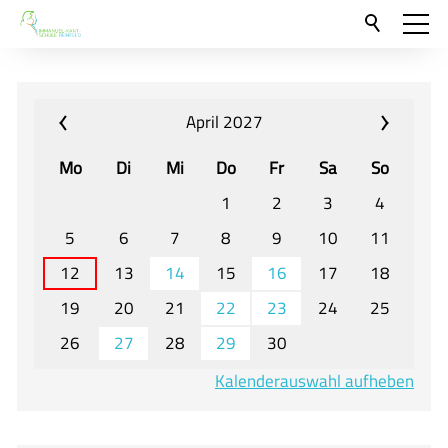
Aktuelles
Neu hier?
April 2027
Für Eltern und Schüler
Mo
Di
Mi
Do
Fr
Sa
So
Willkommen
1
2
3
4
Veranstaltungen und Termine
5
6
7
8
9
10
11
12
13
14
15
16
17
18
Unser Unterricht - Fachcurricula
19
20
21
22
23
24
25
Unsere Konzepte
26
27
28
29
30
Downloads
Kalenderauswahl aufheben
Unter-, Mittel und Oberstufe
Berufsorientierung