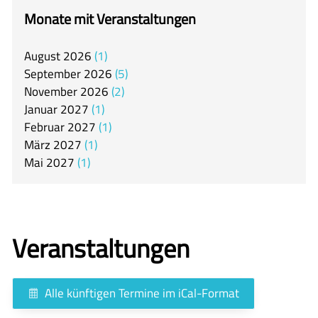
itslearning
Monate mit Veranstaltungen
Offener Ganztag
August
2026
1
Arbeitsgemeinschaften
September
2026
5
Mensa
November
2026
2
Januar
2027
1
Unsere Schulgemeinschaft
Februar
2027
1
Kontakt
März
2027
1
Mai
2027
1
🇬🇧
🇪🇸
Veranstaltungen
Alle künftigen Termine im iCal-Format