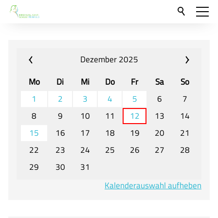
Aktuelles
Neu hier?
Dezember 2025
Für Eltern und Schüler
Mo
Di
Mi
Do
Fr
Sa
So
Willkommen
1
2
3
4
5
6
7
Veranstaltungen und Termine
8
9
10
11
12
13
14
15
16
17
18
19
20
21
Unser Unterricht - Fachcurricula
22
23
24
25
26
27
28
Unsere Konzepte
29
30
31
Downloads
Kalenderauswahl aufheben
Unter-, Mittel und Oberstufe
Berufsorientierung