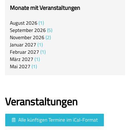
itslearning
Monate mit Veranstaltungen
Offener Ganztag
August
2026
1
Arbeitsgemeinschaften
September
2026
5
Mensa
November
2026
2
Januar
2027
1
Unsere Schulgemeinschaft
Februar
2027
1
Kontakt
März
2027
1
Mai
2027
1
🇬🇧
🇪🇸
Veranstaltungen
Alle künftigen Termine im iCal-Format