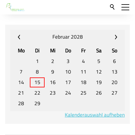
Aktuelles
Neu hier?
Februar 2028
Für Eltern und Schüler
Mo
Di
Mi
Do
Fr
Sa
So
Willkommen
1
2
3
4
5
6
Veranstaltungen und Termine
7
8
9
10
11
12
13
14
15
16
17
18
19
20
Unser Unterricht - Fachcurricula
21
22
23
24
25
26
27
Unsere Konzepte
28
29
Downloads
Kalenderauswahl aufheben
Unter-, Mittel und Oberstufe
Berufsorientierung