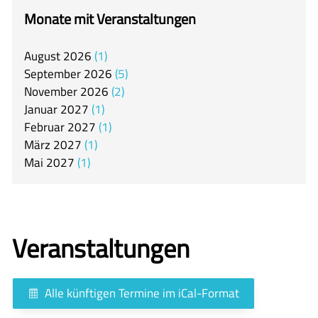
itslearning
Monate mit Veranstaltungen
Offener Ganztag
August
2026
1
Arbeitsgemeinschaften
September
2026
5
Mensa
November
2026
2
Januar
2027
1
Unsere Schulgemeinschaft
Februar
2027
1
Kontakt
März
2027
1
Mai
2027
1
🇬🇧
🇪🇸
Veranstaltungen
Alle künftigen Termine im iCal-Format