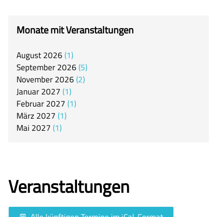
itslearning
Offener Ganztag
Monate mit Veranstaltungen
Arbeitsgemeinschaften
August
2026
1
Mensa
September
2026
5
Unsere Schulgemeinschaft
November
2026
2
Januar
2027
1
Kontakt
Februar
2027
1
März
2027
1
🇬🇧
Mai
2027
1
🇪🇸
Veranstaltungen
Alle künftigen Termine im iCal-Format