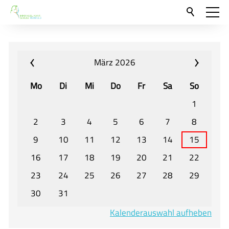
Aktuelles
Neu hier?
März 2026
Für Eltern und Schüler
Mo
Di
Mi
Do
Fr
Sa
So
Willkommen
1
Veranstaltungen und Termine
2
3
4
5
6
7
8
9
10
11
12
13
14
15
Unser Unterricht - Fachcurricula
16
17
18
19
20
21
22
Unsere Konzepte
23
24
25
26
27
28
29
Downloads
30
31
Unter-, Mittel und Oberstufe
Kalenderauswahl aufheben
Berufsorientierung