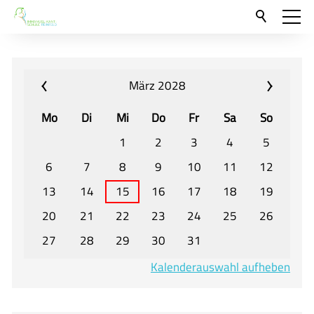
Aktuelles
Neu hier?
März 2028
Für Eltern und Schüler
Mo
Di
Mi
Do
Fr
Sa
So
Willkommen
1
2
3
4
5
Veranstaltungen und Termine
6
7
8
9
10
11
12
13
14
15
16
17
18
19
Unser Unterricht - Fachcurricula
20
21
22
23
24
25
26
Unsere Konzepte
27
28
29
30
31
Downloads
Kalenderauswahl aufheben
Unter-, Mittel und Oberstufe
Berufsorientierung