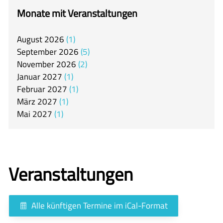
itslearning
Monate mit Veranstaltungen
Offener Ganztag
August
2026
1
Arbeitsgemeinschaften
September
2026
5
Mensa
November
2026
2
Januar
2027
1
Unsere Schulgemeinschaft
Februar
2027
1
Kontakt
März
2027
1
Mai
2027
1
🇬🇧
🇪🇸
Veranstaltungen
Alle künftigen Termine im iCal-Format