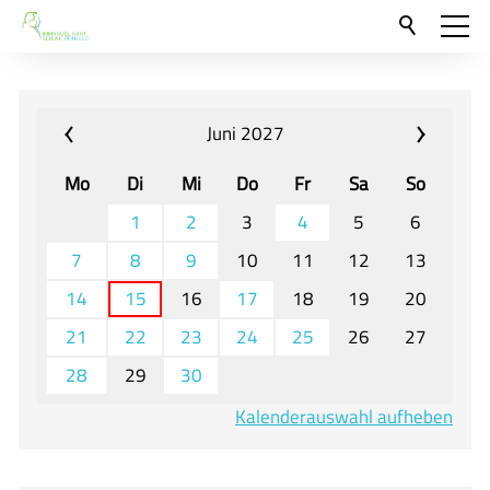
Aktuelles
Neu hier?
Juni 2027
Für Eltern und Schüler
Mo
Di
Mi
Do
Fr
Sa
So
Willkommen
1
2
3
4
5
6
Veranstaltungen und Termine
7
8
9
10
11
12
13
14
15
16
17
18
19
20
Unser Unterricht - Fachcurricula
21
22
23
24
25
26
27
Unsere Konzepte
28
29
30
Downloads
Kalenderauswahl aufheben
Unter-, Mittel und Oberstufe
Berufsorientierung