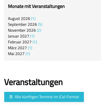
itslearning
Monate mit Veranstaltungen
Offener Ganztag
August
2026
1
Arbeitsgemeinschaften
September
2026
5
Mensa
November
2026
2
Januar
2027
1
Unsere Schulgemeinschaft
Februar
2027
1
Kontakt
März
2027
1
Mai
2027
1
🇬🇧
🇪🇸
Veranstaltungen
Alle künftigen Termine im iCal-Format